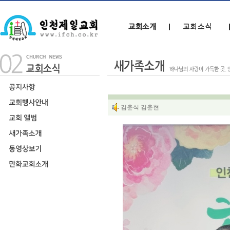
김춘식 김춘현